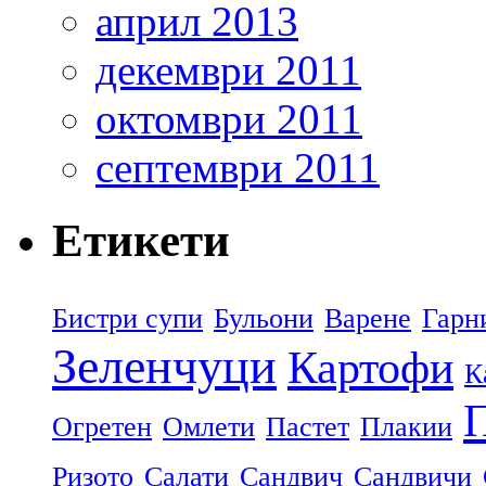
април 2013
декември 2011
октомври 2011
септември 2011
Етикети
Бистри супи
Бульони
Варене
Гарн
Зеленчуци
Картофи
К
П
Огретен
Омлети
Пастет
Плакии
Ризото
Салати
Сандвич
Сандвичи