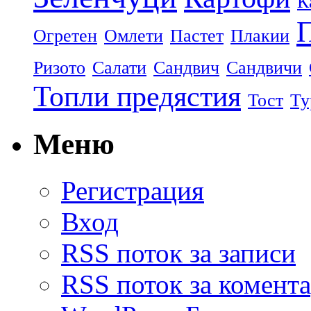
К
П
Огретен
Омлети
Пастет
Плакии
Ризото
Салати
Сандвич
Сандвичи
Топли предястия
Тост
Ту
Меню
Регистрация
Вход
RSS поток за записи
RSS поток за комент