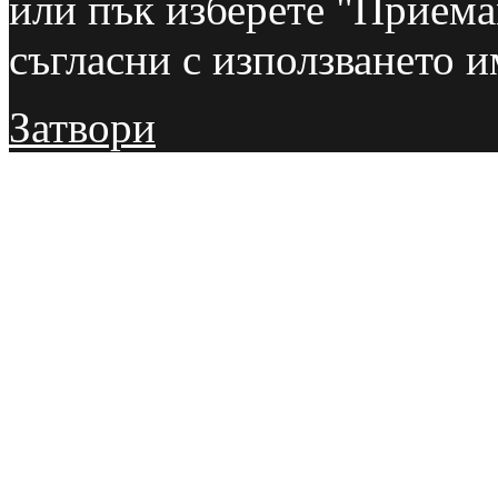
или пък изберете "Приемам
съгласни с използването и
Затвори