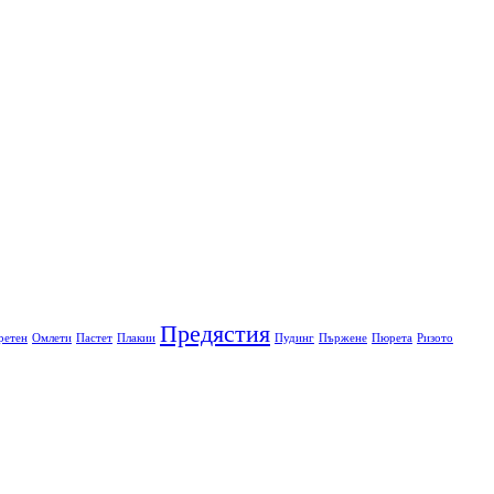
Предястия
ретен
Омлети
Пастет
Плакии
Пудинг
Пържене
Пюрета
Ризото