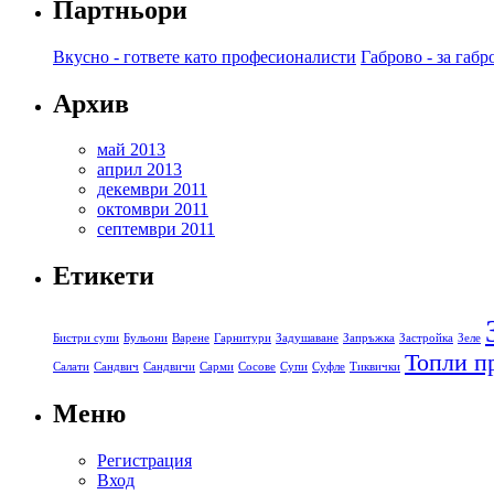
Партньори
Вкусно - гответе като професионалисти
Габрово - за габр
Архив
май 2013
април 2013
декември 2011
октомври 2011
септември 2011
Етикети
Бистри супи
Бульони
Варене
Гарнитури
Задушаване
Запръжка
Застройка
Зеле
Топли п
Салати
Сандвич
Сандвичи
Сарми
Сосове
Супи
Суфле
Тиквички
Меню
Регистрация
Вход