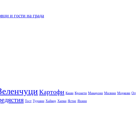
овци и гости на града
Зеленчуци
Картофи
Каши
Крокети
Макарони
Милини
Моркови
Ог
редястия
Тост
Туршии
Хайвер
Хапки
Ястие
Яхнии