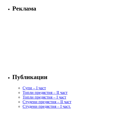
Реклама
Публикации
Супи – I част
Топли предястия – II част
Топли предястия – I част
Студени предястия – II част
Студени предястия – I част.