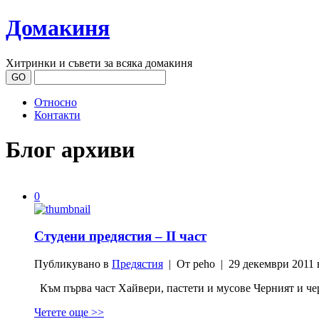
Домакиня
Хитринки и съвети за всяка домакиня
Относно
Контакти
Блог архиви
0
Студени предястия – II част
Публикувано в
Предястия
| От peho | 29 декември 2011 
Към първа част Хайвери, пастети и мусове Черният и чер
Четете още >>