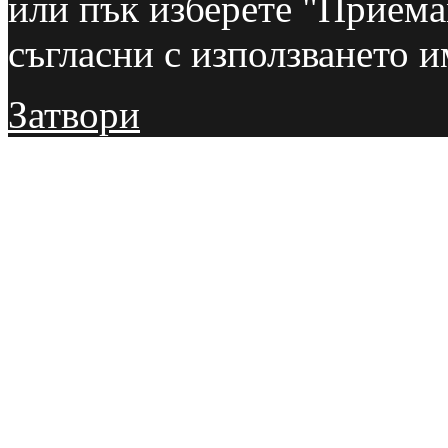
или пък изберете "Приемам
съгласни с използването и
Затвори