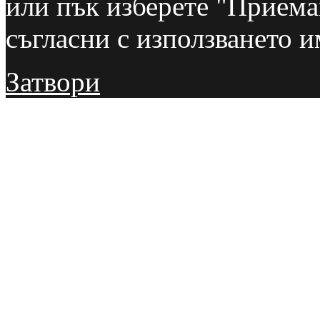
или пък изберете "Приемам
съгласни с използването и
Затвори